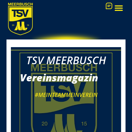
Zum
Inhalt
springen
FUSSBALL-AK
TSV MEERBUSCH
Vereinsmagazin
#MEINTEAMMEINVEREIN