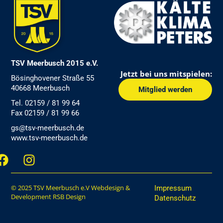
TSV Meerbusch 2015 e.V.
Jetzt bei uns mitspielen:
Bösinghovener Straße 55
40668 Meerbusch
Mitglied werden
Tel. 02159 / 81 99 64
Fax 02159 / 81 99 66
gs@tsv-meerbusch.de
www.tsv-meerbusch.de
F
I
a
n
c
s
e
© 2025 TSV Meerbusch e.V Webdesign &
t
Impressum
Development RSB Design
Datenschutz
b
a
o
g