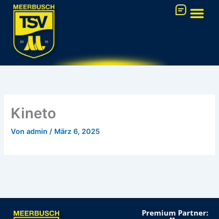
Zum
Inhalt
springen
FUSSBALL-AK
Kineto
Von
admin
/
März 6, 2025
Premium Partner: