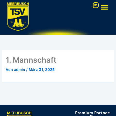
Zum
Inhalt
springen
FUSSBALL-AK
1. Mannschaft
Von
admin
/
März 31, 2025
Premium Partner: