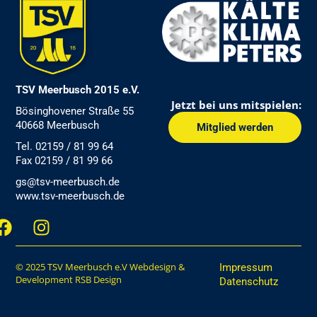
TSV Meerbusch 2015 e.V.
Jetzt bei uns mitspielen:
Bösinghovener Straße 55
40668 Meerbusch
Mitglied werden
Tel. 02159 / 81 99 64
Fax 02159 / 81 99 66
gs@tsv-meerbusch.de
www.tsv-meerbusch.de
F
I
a
n
c
s
e
© 2025 TSV Meerbusch e.V Webdesign &
t
Impressum
Development RSB Design
Datenschutz
b
a
o
g