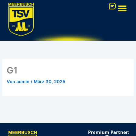
Zum
Inhalt
springen
FUSSBALL-AK
G1
Von
admin
/
März 30, 2025
Premium Partner: