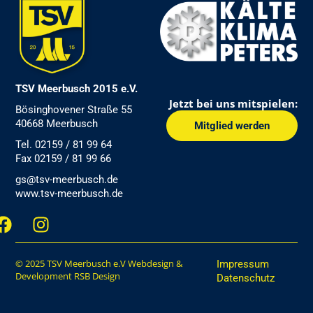
TSV Meerbusch 2015 e.V.
Jetzt bei uns mitspielen:
Bösinghovener Straße 55
40668 Meerbusch
Mitglied werden
Tel. 02159 / 81 99 64
Fax 02159 / 81 99 66
gs@tsv-meerbusch.de
www.tsv-meerbusch.de
F
I
a
n
c
s
e
© 2025 TSV Meerbusch e.V Webdesign &
t
Impressum
Development RSB Design
Datenschutz
b
a
o
g