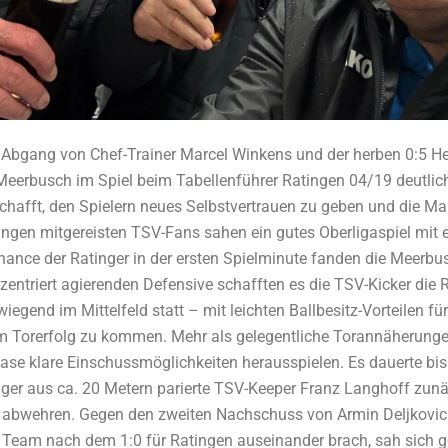
 Abgang von Chef-Trainer Marcel Winkens und der herben 0:5 H
Meerbusch im Spiel beim Tabellenführer Ratingen 04/19 deutlich 
chafft, den Spielern neues Selbstvertrauen zu geben und die Man
tingen mitgereisten TSV-Fans sahen ein gutes Oberligaspiel mit
nce der Ratinger in der ersten Spielminute fanden die Meerbusch
zentriert agierenden Defensive schafften es die TSV-Kicker die
egend im Mittelfeld statt – mit leichten Ballbesitz-Vorteilen f
um Torerfolg zu kommen. Mehr als gelegentliche Torannäherunge
ase klare Einschussmöglichkeiten herausspielen. Es dauerte bis z
inger aus ca. 20 Metern parierte TSV-Keeper Franz Langhoff zu
on abwehren. Gegen den zweiten Nachschuss von Armin Deljkovic
r Team nach dem 1:0 für Ratingen auseinander brach, sah sich 