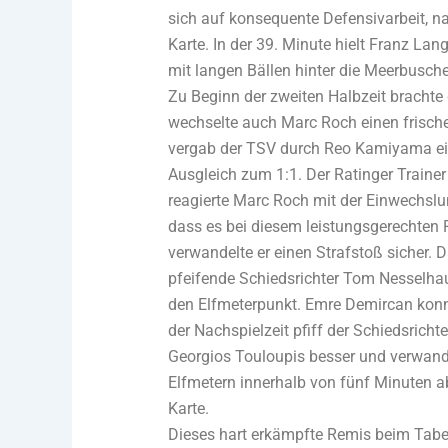
sich auf konsequente Defensivarbeit, na
Karte. In der 39. Minute hielt Franz Lan
mit langen Bällen hinter die Meerbusc
Zu Beginn der zweiten Halbzeit brachte 
wechselte auch Marc Roch einen frische
vergab der TSV durch Reo Kamiyama ei
Ausgleich zum 1:1. Der Ratinger Trainer
reagierte Marc Roch mit der Einwechslu
dass es bei diesem leistungsgerechten 
verwandelte er einen Strafstoß sicher. D
pfeifende Schiedsrichter Tom Nesselha
den Elfmeterpunkt. Emre Demircan konnt
der Nachspielzeit pfiff der Schiedsric
Georgios Touloupis besser und verwande
Elfmetern innerhalb von fünf Minuten a
Karte.
Dieses hart erkämpfte Remis beim Tabel