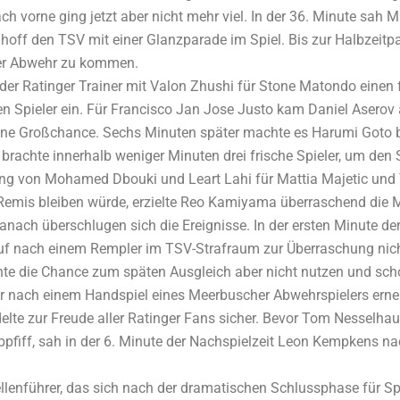
ch vorne ging jetzt aber nicht mehr viel. In der 36. Minute sah 
ghoff den TSV mit einer Glanzparade im Spiel. Bis zur Halbzeitpa
her Abwehr zu kommen.
der Ratinger Trainer mit Valon Zhushi für Stone Matondo einen fr
n Spieler ein. Für Francisco Jan Jose Justo kam Daniel Aserov a
ne Großchance. Sechs Minuten später machte es Harumi Goto b
 brachte innerhalb weniger Minuten drei frische Spieler, um den 
ng von Mohamed Dbouki und Leart Lahi für Mattia Majetic und Y
Remis bleiben würde, erzielte Reo Kamiyama überraschend die M
anach überschlugen sich die Ereignisse. In der ersten Minute der
uf nach einem Rempler im TSV-Strafraum zur Überraschung nich
e die Chance zum späten Ausgleich aber nicht nutzen und schoss
hter nach einem Handspiel eines Meerbuscher Abwehrspielers ern
lte zur Freude aller Ratinger Fans sicher. Bevor Tom Nesselhau
bpfiff, sah in der 6. Minute der Nachspielzeit Leon Kempkens na
lenführer, das sich nach der dramatischen Schlussphase für Spi